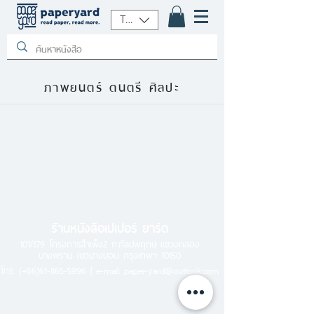
THB (฿)
ภาพยนตร์ ดนตรี ศิลปะ
ร้านหนังสือเปเปอร์ ยาร์ด
101/179 โครงการสำเพ็ง2 ถ.กัลปพฤกษ์ แขวงคลอง
บางพราน เขตบางบอน กรุงเทพฯ 10150
โทร.
(+66)61-865-5996 |
e-mail:
paper-yard@outlook.com