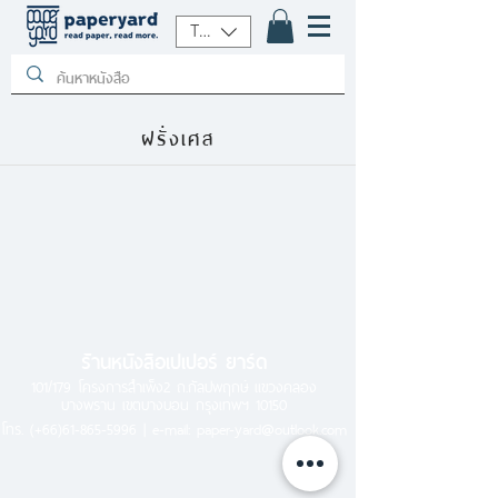
THB (฿)
ฝรั่งเศส
ร้านหนังสือเปเปอร์ ยาร์ด
101/179 โครงการสำเพ็ง2 ถ.กัลปพฤกษ์ แขวงคลอง
บางพราน เขตบางบอน กรุงเทพฯ 10150
โทร.
(+66)61-865-5996 |
e-mail:
paper-yard@outlook.com