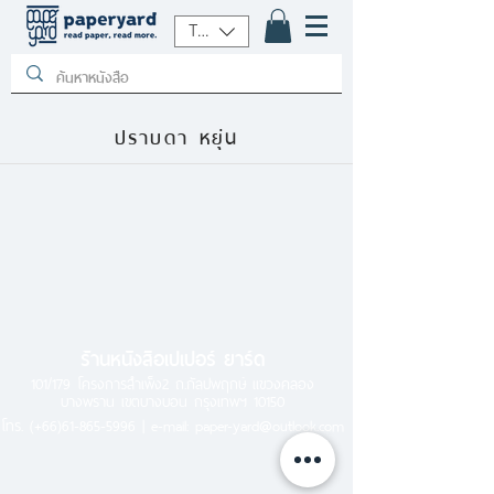
THB (฿)
ปราบดา หยุ่น
ร้านหนังสือเปเปอร์ ยาร์ด
101/179 โครงการสำเพ็ง2 ถ.กัลปพฤกษ์ แขวงคลอง
บางพราน เขตบางบอน กรุงเทพฯ 10150
โทร.
(+66)61-865-5996 |
e-mail:
paper-yard@outlook.com