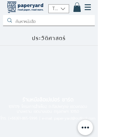
THB (฿)
ประวัติศาสตร์
ร้านหนังสือเปเปอร์ ยาร์ด
101/179 โครงการสำเพ็ง2 ถ.กัลปพฤกษ์ แขวงคลอง
บางพราน เขตบางบอน กรุงเทพฯ 10150
โทร.
(+66)61-865-5996 |
e-mail:
paper-yard@outlook.com