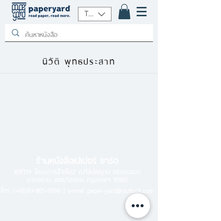
THB (฿)
นิวัติ พุทธประสาท
ร้านหนังสือเปเปอร์ ยาร์ด
101/179 โครงการสำเพ็ง2 ถ.กัลปพฤกษ์ แขวงคลอง
บางพราน เขตบางบอน กรุงเทพฯ 10150
โทร.
(+66)61-865-5996 |
e-mail:
paper-yard@outlook.com