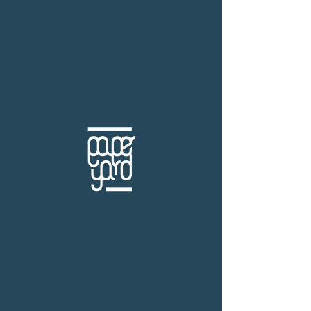
THB (฿)
ท่องเที่ยว
ร้านหนังสือเปเปอร์ ยาร์ด
101/179 โครงการสำเพ็ง2 ถ.กัลปพฤกษ์ แขวงคลอง
บางพราน เขตบางบอน กรุงเทพฯ 10150
โทร.
(+66)61-865-5996 |
e-mail:
paper-yard@outlook.com