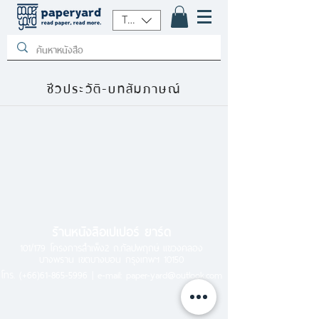
THB (฿)
ชีวประวัติ-บทสัมภาษณ์
ร้านหนังสือเปเปอร์ ยาร์ด
101/179 โครงการสำเพ็ง2 ถ.กัลปพฤกษ์ แขวงคลอง
บางพราน เขตบางบอน กรุงเทพฯ 10150
โทร.
(+66)61-865-5996 |
e-mail:
paper-yard@outlook.com