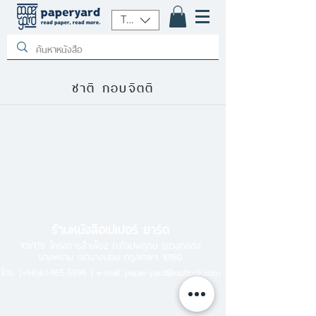
THB (฿)
ชาติ กอบจิตติ
ร้านหนังสือเปเปอร์ ยาร์ด
101/179 โครงการสำเพ็ง2 ถ.กัลปพฤกษ์ แขวงคลอง
บางพราน เขตบางบอน กรุงเทพฯ 10150
โทร.
(+66)61-865-5996 |
e-mail:
paper-yard@outlook.com