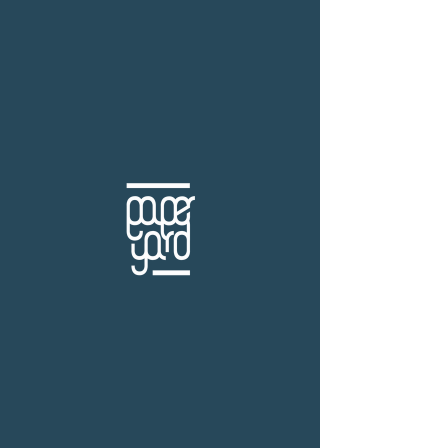
THB (฿)
ความเรียง
ร้านหนังสือเปเปอร์ ยาร์ด
101/179 โครงการสำเพ็ง2 ถ.กัลปพฤกษ์ แขวงคลอง
บางพราน เขตบางบอน กรุงเทพฯ 10150
โทร.
(+66)61-865-5996 |
e-mail:
paper-yard@outlook.com