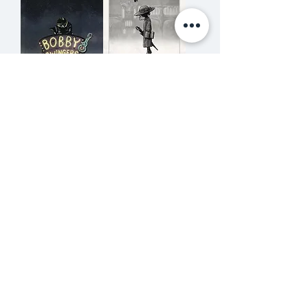
Stories of
Beansprout &
Bobby
Firehead VI
Swingers :
BLACKDRESS
Afterlife
ถั่วงอกและหัวไฟ
Diaries
กับเรื่องราวของ
สุภาพสตรีชุดดำ
ราคาปกติ
ราคาขายลด
฿325.00
฿292.50
ซื้อเยอะ ยิ่งคุ้ม 900
สินค้าหมด
ซื้อเยอะ
ยิ่งคุ้ม 900