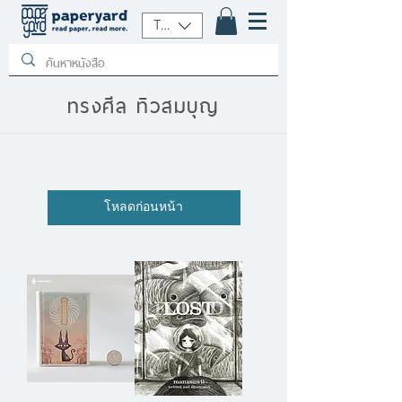
THB (฿)
ทรงศีล ทิวสมบุญ
โหลดก่อนหน้า