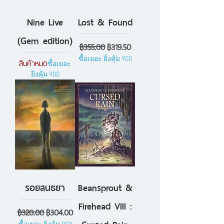
Nine Live
Lost & Found
(Gem edition)
ราคาปกติ
ราคาขายลด
฿355.00
฿319.50
ซื้อเยอะ ยิ่งคุ้ม 900
สินค้าหมด
ซื้อเยอะ
ยิ่งคุ้ม 900
รอยสนธยา
Beansprout &
Firehead VIII :
ราคาปกติ
ราคาขายลด
฿320.00
฿304.00
Cursed Rain