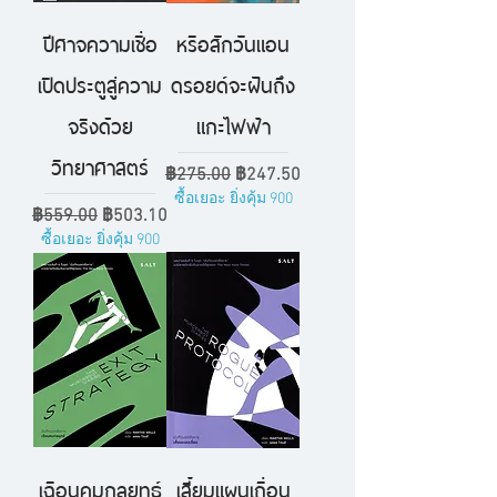
ปีศาจความเชื่อ
หรือสักวันแอน
เปิดประตูสู่ความ
ดรอยด์จะฝันถึง
จริงด้วย
แกะไฟฟ้า
วิทยาศาสตร์
ราคาปกติ
ราคาขายลด
฿275.00
฿247.50
ซื้อเยอะ ยิ่งคุ้ม 900
ราคาปกติ
ราคาขายลด
฿559.00
฿503.10
ซื้อเยอะ ยิ่งคุ้ม 900
เฉือนคมกลยุทธ์
เสี้ยมแผนเถื่อน