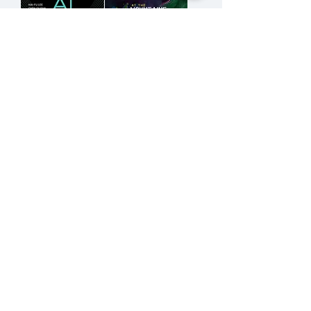
AI 2041 : Ten
เทือกเขาแห่ง
Visions for Our
ความวิปลาส
Future
สินค้าหมด
ซื้อเยอะ
ยิ่งคุ้ม 900
ราคาปกติ
ราคาขายลด
฿950.00
฿855.00
ซื้อเยอะ ยิ่งคุ้ม 900
โหลดเพิ่มเติม