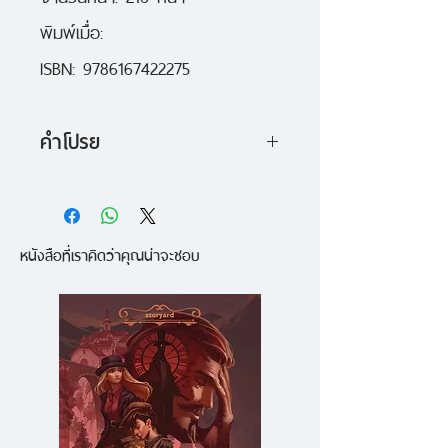
พิมพ์เมื่อ: 

ISBN: 9786167422275
คำโปรย
ภาพวาดสีน้ำนุ่มนวล และเรื่องราวน่า
รักๆ ที่บางครั้งอ่านแล้วต้องอมยิ้ม
หนังสือที่เราคิดว่าคุณน่าจะชอบ
และฟังเพลงบรรเลงเพลินๆ ที่แนบมา
กับปกหลัง
ผลงานเดี่ยวลำดับที่ 3 ของศศิ วีระ
เศรษฐกุล