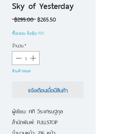
Sky of Yesterday
ราคา
ราคา
 ฿295.00 
฿265.50
ปกติ
ขาย
ซื้อเยอะ ยิ่งคุ้ม 900
ลด
จำนวน
*
สินค้าหมด
แจ้งเตือนเมื่อมีสินค้า
ผู้เขียน: ศศิ วีระเศรษฐกุล 

สำนักพิมพ์: FULLSTOP

จำนวนหน้า: 216 หน้า
