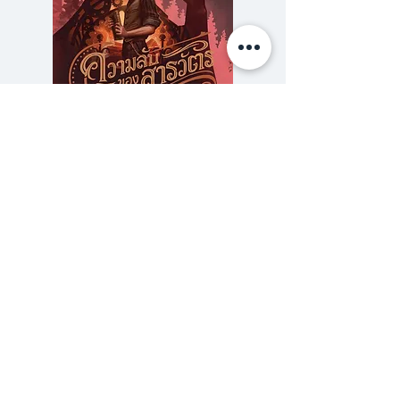
ความลับของสารวัตร (สตีมฟีลด์
777 โรงแรมรวมนัก
เล่ม 3)
ราคา
฿275.00
ซื้อเยอะ ยิ่งคุ้ม 900
ร้านหนังสือเปเปอร์ ยาร์ด
101/179 โครงการสำเพ็ง2 ถ.กัลปพฤกษ์ แขวงคลอง
บางพราน เขตบางบอน กรุงเทพฯ 10150