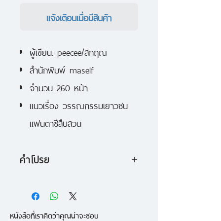
แจ้งเตือนเมื่อมีสินค้า
ผู้เขียน: peecee/สกฤณ
สำนักพิมพ์ maself
จำนวน 260 หน้า
แนวเรื่อง วรรณกรรมเยาวชน
แฟนตาซีสืบสวน
คำโปรย
เมื่อพวดหัวข่าวหนังสือพิมพ์เช้าวันนี้
มิใช่ข่าวของเมื่อวาน
หนังสือที่เราคิดว่าคุณน่าจะชอบ
ข่าวที่เขียนไว้ คือ สิ่งที่ยังไม่เคยเกิด