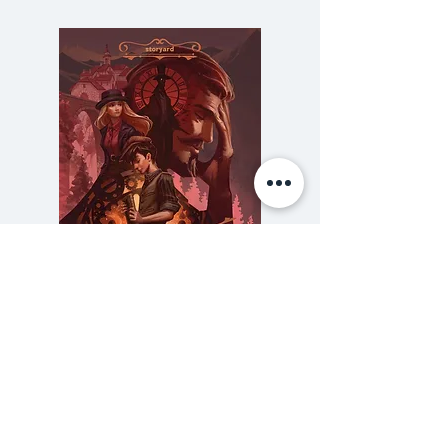
ขึ้น และมันกำลังจะเกิดขึ้นจริง
เรื่องราวการตามล่าเด็กส่ง
หนังสือพิมพ์ ชื่อ
ปิแอร์ เดอ มัส
แตง
เหตุการณ์ลับ ๆ ที่ไม่เคยถูกบันทึก
เอาไว้ที่เกิดขึ้นในเมืองทรัวส์ ประเทศ
ฝรั่งเศส ปลายคริสต์ศตวรรษที่ 19
ความลับของสารวัตร (สตีมฟีลด์
777 โรงแรมรวมนัก
เล่ม 3)