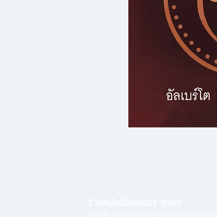
ร้านหนังสือเปเปอร์ ยาร์ด
101/179 โครงการสำเพ็ง2 ถ.กัลปพฤกษ์ แขวง