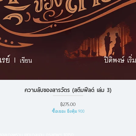
ความลับของสารวัตร (สตีมฟีลด์ เล่ม 3)
ดูข้อมูลด่วน
ราคา
฿275.00
ซื้อเยอะ ยิ่งคุ้ม 900
คลองบางพราน เขตบางบอน กรุงเทพฯ 10150