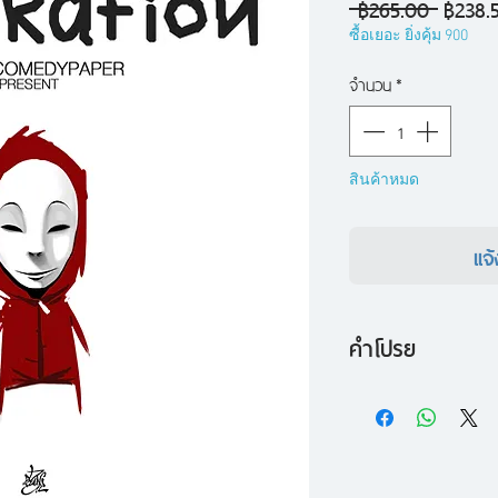
ราคา
 ฿265.00 
฿238.
ปกติ
ซื้อเยอะ ยิ่งคุ้ม 900
จำนวน
*
สินค้าหมด
แจ้
คำโปรย
คำสั้นๆ เพียงไม่กี่ค
รวมเรื่องสั้น 7 เร