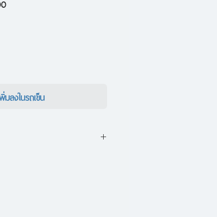
ราคา
00
ขาย
ลด
เพิ่มลงในรถเข็น
ุดของไอดอลขวัญใจวัยรุ่นแห่งยุค
ผู้อาศัยอยู่ในห้องใต้หลังคาและ
นอาทิตย์