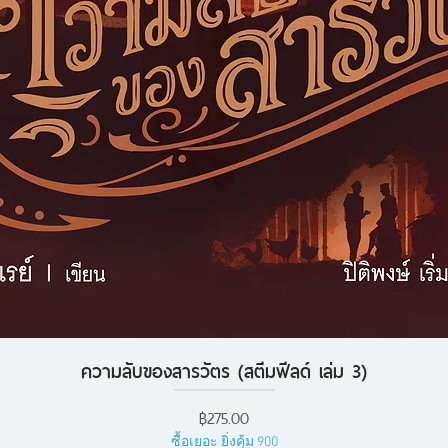
ความลับของสารวัตร (สตีมฟีลด์ เล่ม 3)
ดูข้อมูลด่วน
ราคา
฿275.00
ซื้อเยอะ ยิ่งคุ้ม 900