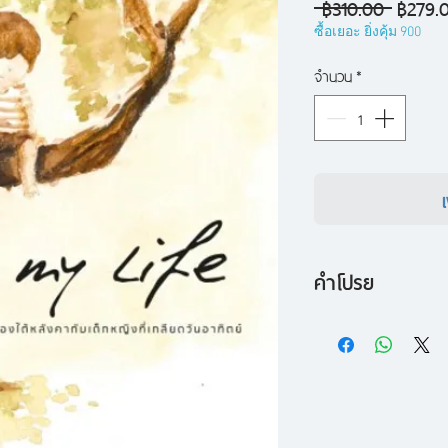
ราคา
 ฿310.00 
฿279.
ปกติ
ซื้อเยอะ ยิ่งคุ้ม 900
จำนวน
*
คำโปรย
นิยายภาพเรื่องแรกส
สมัย
เรื่องราวของเด็กชาย
เด็กหญิงผู้เกลียดวั