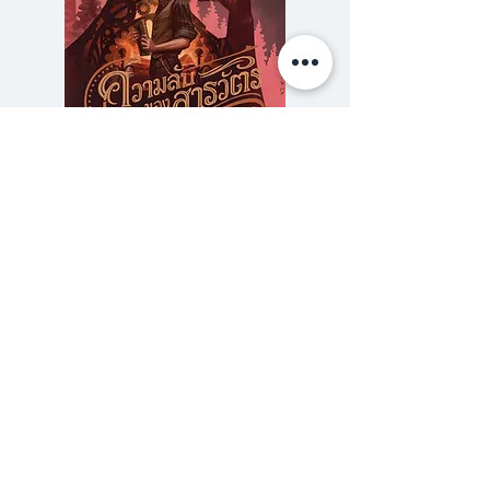
ของคนดนตรีนอกกระแสยุคนี้
- รวมเรื่องราวแบบเจาะลึกของวง
ดนตรีรุ่นใหม่ 24 วง! อาทิ Part
Time Musicians, Stoondio,
Monomania, Solitude Is Bliss,
Hariguem Zaboy, Moving and
ความลับของสารวัตร (สตีมฟีลด์
777 โรงแรมรวมนัก
Cut, Kobe, Seal Pillow, Inspirative
เล่ม 3)
ฯลฯ
ราคา
฿275.00
- รวมเรื่องราวของค่ายเพลง ผับ
ซื้อเยอะ ยิ่งคุ้ม 900
เว็บไซต์ ที่กำลังทำให้วงการเพลงอิน
ดี้เปี่ยมสีสัน
- สกู๊ปพิเศษ! ตามวง Yellow Fang
ร้านหนังสือเปเปอร์ ยาร์ด
ไปทัวร์คอนเสิร์ตที่ประเทศญี่ปุ่น
101/179 โครงการสำเพ็ง2 ถ.กัลปพฤกษ์ แขวงคลอง
บางพราน เขตบางบอน กรุงเทพฯ 10150