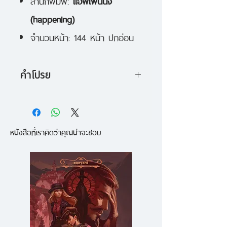
สำนักพิมพ์:
แฮพเพนนิ่ง
(happening)
จำนวนหน้า: 144 หน้า ปกอ่อน
คำโปรย
ฟรี CD รวมเพลงพิเศษจากวงอินดี้
ยุคใหม่ + บัตรเข้า
หนังสือที่เราคิดว่าคุณน่าจะชอบ
งาน happening@house*6 "New
Indie” เทศกาลดนตรี ภาพยนตร์
และศิลปะ
หนังสือที่จะบอกเล่าความเคลื่อนไหว