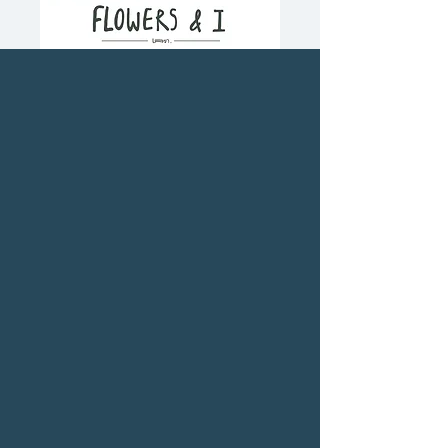
FLOWERS & I
ราคา
ราคา
 ฿195.00 
฿175.50
ปกติ
ขาย
ซื้อเยอะ ยิ่งคุ้ม 900
ลด
จำนวน
*
สินค้าหมด
แจ้งเตือนเมื่อมีสินค้า
ผู้เขียน:
เลขา