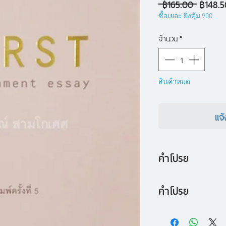
ราคา
 ฿165.00 
฿148.5
ปกติ
ซื้อเยอะ ยิ่งคุ้ม 900
จำนวน
*
สินค้าหมด
แจ้
คำโปรย
"FIRST" เป็นหนังสื
คำโปรย
ของ "วรากรณ์ สาม
จากโครงกระดูกใ
เป็นการนำเกร็ดเล็กเก