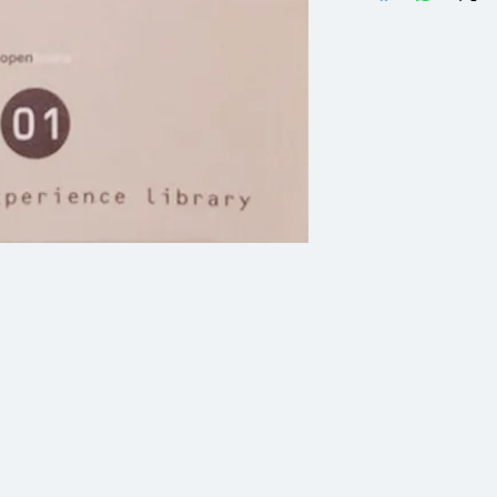
ถ้าไม่ FIRST หร
กันฟัง และวิเคราะห์
โจ๊กที่ตลกที่สุดใน
จากโครงกระดูกในตู้
คุณภาพมนุษย์แล
BEST…ก็ต้อง DIFFER
แบบแผนดำรงชีวิ
คุณภาพมนุษย์และก
มีลูกสาวหรือลูก
การใช้จ่ายของคนกรุ
เหตุใดบ่อนจึงรว
สำคัญไฉน และอื่นๆ
จะเดินทางไปต่างป
ดีแล้ว ที่จะช่วยเติ
แง่คิดจากวันสตร
ใหม่ๆ ให้กับคุณได้เ
สูตรลับราคาแพงส
ฯลฯ