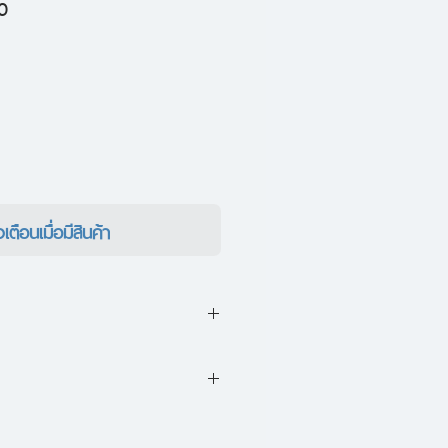
ราคา
0
ขาย
ลด
งเตือนเมื่อมีสินค้า
อที่ได้คัดสรรบทความต่างๆ
โกเศศ" ในรอบทศวรรษ ซึ่ง
นตู้ถึง JUMBO
ร็ดน้อย ในเรื่องต่างๆ มาเล่าสู่