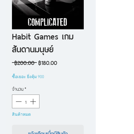
Habit Games เกม
สันดานมนุษย์
ราคา
ราคา
 ฿200.00 
฿180.00
ปกติ
ขาย
ซื้อเยอะ ยิ่งคุ้ม 900
ลด
จำนวน
*
สินค้าหมด
แจ้งเตือนเมื่อมีสินค้า