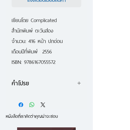
เขียนโดย Complicated
สำนักพิมพ์ ตะวันส่อง
จำนวน: 416 หน้า ปกอ่อน
เดือนปีที่พิมพ์ 2556
ISBN: 9786167055572
คำโปรย
เกมนี้จะขุดสันดานดิบของคุณออกมา
ความรัก ความไว้ใจ ความเป็นห่วง
หนังสือที่เราคิดว่าคุณน่าจะชอบ
มิตร ศัตรู จะหมดไป เหลือไว้เพียง
การเอาชีวิตรอด!