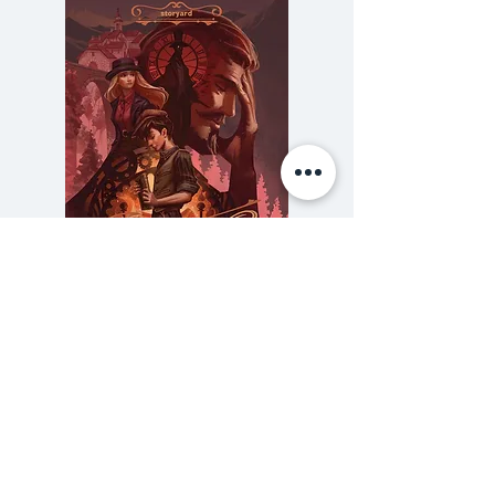
นักเรียนหัวกะทิของโรงเรียนอันดับ
ต้นของประเทศถูกเกณฑ์ตัวให้ไปเข้า
ร่วมทำแบบทดสอบจิตวิทยาที่
โรงเรียนร้างแห่งหนึ่ง พวกเขาถูก
จับตามองพฤติกรรมอย่างใกล้ชิด
และถูกเกมมาสเตอร์จดคะแนนการ
โกหกของพวกเขาไว้โดยไม่รู้ตัว พวก
เขาไม่รู้เลยว่าแบบทดสอบที่พวกเขา
ความลับของสารวัตร (สตีมฟีลด์
777 โรงแรมรวมนัก
ทำอยู่นั้นมันคือเกมที่จะกระชาก
เล่ม 3)
สันดานของมนุษย์ของทุกคนออกมา
ราคา
฿275.00
มิตรภาพจอมปลอมจะถูกทำลาย วิธี
ซื้อเยอะ ยิ่งคุ้ม 900