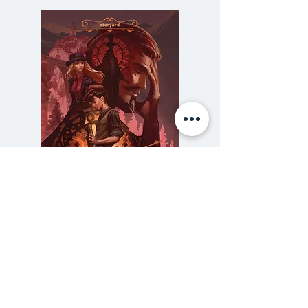
beautiful."
ข้อความในอีเมลฉบับแรกจากคุณลุง
ชาวญี่ปุ่นที่ส่งหาผม
เพื่อคุยเรื่องจัดนิทรรศการภาพสีน้ำ
ทำเอาผมตื่นเต้นจนบอกไม่ถูก
การเดินทางของ AnimaToey พ่อ
มดสีน้ำที่มีแฟนเพจกว่า 90,000 ที่
ถูกบันทึกลงในภาพวาดสีน้ำกว่า 80
ภาพ อันแสนละมุนละไมและมี
ความลับของสารวัตร (สตีมฟีลด์
777 โรงแรมรวมนัก
เอกลักษณ์ได้ถูกรวบรวมมาไว้ใน
เล่ม 3)
หนังสือที่อยู่ในมือคุณเล่มนี้แล้ว!
ราคา
฿275.00