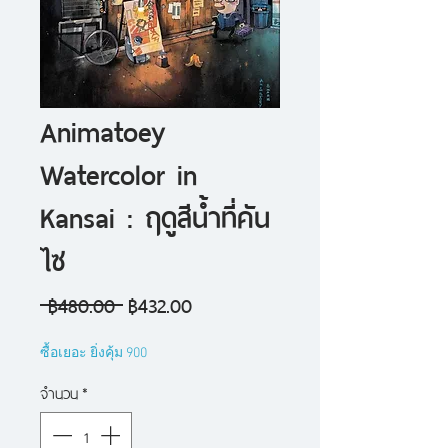
Animatoey
Watercolor in
Kansai : ฤดูสีน้ำที่คัน
ไซ
ราคา
ราคา
 ฿480.00 
฿432.00
ปกติ
ขาย
ซื้อเยอะ ยิ่งคุ้ม 900
ลด
จำนวน
*