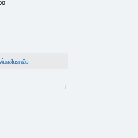
ราคา
00
ขาย
ลด
เพิ่มลงในรถเข็น
งผ่านออกมาจากความความคิด
นออกมาจากชีวิต “ชีวิต” อันนับ
่งของแต่ละคน โลกแต่ละโลกจึงน่าจะ
อัศจรรย์ อาจจะถึงขั้นยุ่งยากน่าดู