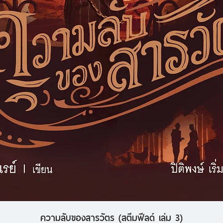
ความลับของสารวัตร (สตีมฟีลด์ เล่ม 3)
ดูข้อมูลด่วน