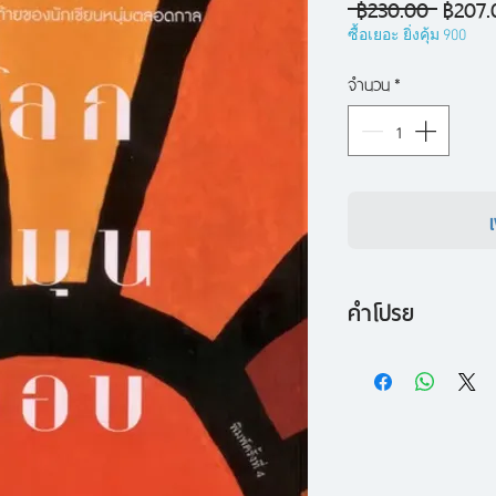
ราคา
 ฿230.00 
฿207.
ปกติ
ซื้อเยอะ ยิ่งคุ้ม 900
จำนวน
*
คำโปรย
โลกของแต่ละคนซึ่
คนละกรอบ ซ้ำยังผ่า
เป็นสิ่งมหัศจรรย์ยิ
เต็มไปด้วยเรื่องราว