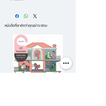
สิ่งแรกที่คุณควรรู้เกี่ยวกับเรื่อง
แต่งงาน คือทุกเรื่องไม่จริงเหมือน
หนังสือที่เราคิดว่าคุณน่าจะชอบ
กัน .....
นี่คือเรื่องจากอดีต จากยุคไกลโพ้น
จนบางครั้ง ยังถกเถียงกันว่าควร
เรียกว่าประวัติศาสตร์ชีวิตหรือเทว
ตำนาน ...
วันพุธหลังพายุครั้งใหญ่ มิสเตอร์
เจอโรนิโมเพิ่งสังเกตเห็นเป็นครั้งแรก
ว่าเท้าของเขาไม่แตะพื้นอีกต่อไป..ตัว
เขาและเหล่าญาติพี่น้องไร้ติ่งหูต่างไม่