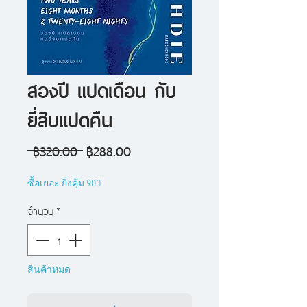
สองปี แปดเดือน กับ
ยี่สิบแปดคืน
ราคา
ราคา
 ฿320.00 
฿288.00
ปกติ
ขาย
ซื้อเยอะ ยิ่งคุ้ม 900
ลด
จำนวน
*
สินค้าหมด