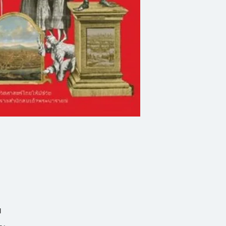
ทรงเต็มยศ สารพัดล
อาณานิคมแต่กลับถู
ตัวร้าย หลากชั้นเชิ
มาประชันกันอย่างถึ
เรื่องทั้งหมดเริ่มต้นข
ฝรั่งเศสส่งคณะราช
เรือ ประกอบด้วยลา
โดยมีวัตถุประสงค์
สยามเป็นอาณานิคม 
สถานการณ์การเมือง
น
ไชเยนทร์(คอนสแตน