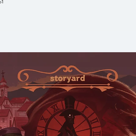
61
ผู้ทรงอิทธิพลกำลัง
เป็นสงครามหักเหลี่
ประโยชน์หลายฝ่าย ท
ต้องแพ้พ่ายให้กับว
ชาวสยาม