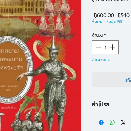
ราคา
 ฿600.00 
฿540
ปกติ
ซื้อเยอะ ยิ่งคุ้ม 900
จำนวน
*
สินค้าหมด
แจ้
คำโปรย
นวนิยายยั่วล้อประว
พิพักพิพ่วนชวนหัว