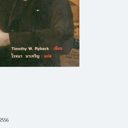
ทั้งในเบอร์ลิน มิว
ทั้งแนวประวัติศาสต
และวรรณกรรมคลาสสิก
กระท่อมน้อยของลุงท
หนังสือเหล่านี้ไม่ใ
ความรู้สึกนึกคิด พ
อดีตผู้นำนาซีเสมือ
บนโลกใบนี้! ทิโมธี 
ชีวิตฮิตเลอร์ผ่านหนั
ตั้งแต่หนังสือที่อ่
ที่ 1 จนถึงหนังสือเ
 2556
ในสงครามโลกครั้งที่