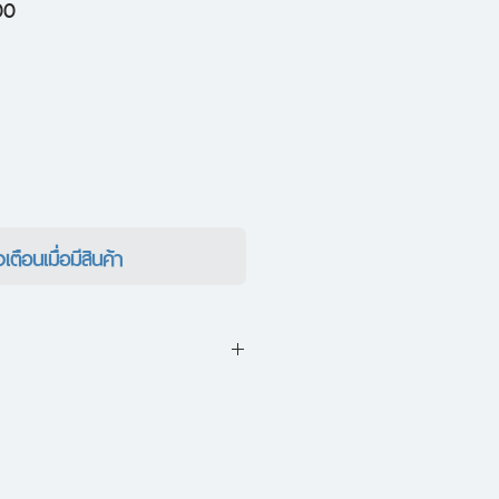
ราคา
00
ขาย
ลด
งเตือนเมื่อมีสินค้า
งครามโลกครั้งที่ 2 ฮิตเลอร์ได้
สือตัวยง เขามีหนังสือในครอบ
่ม ในห้องสมุดลับมากกว่า 3 แห่ง