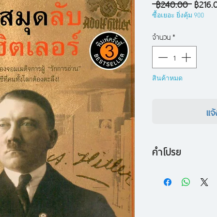
ราคา
 ฿240.00 
฿216.
ปกติ
ซื้อเยอะ ยิ่งคุ้ม 900
จำนวน
*
สินค้าหมด
แจ้
คำโปรย
ก่อนเยอรมนีพ่ายแพ้ส
ชื่อเป็นนักสะสมหนัง
ครองถึง 16,000 เล