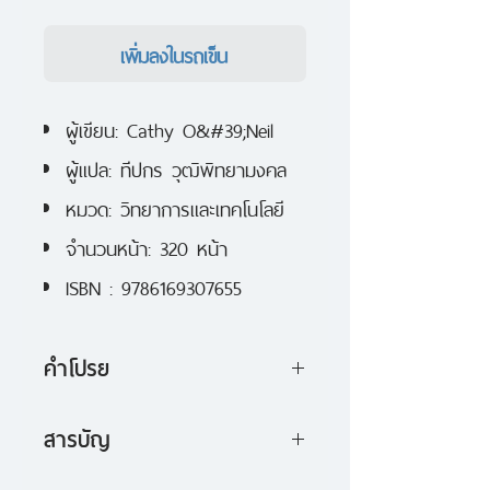
เพิ่มลงในรถเข็น
ผู้เขียน: Cathy O&#39;Neil
ผู้แปล: ทีปกร วุฒิพิทยามงคล
หมวด: วิทยาการและเทคโนโลยี
จำนวนหน้า: 320 หน้า
ISBN : 9786169307655
คำโปรย
หนังสือเล่มนี้เผยด้านมืดอันน่าจับตา
สารบัญ
ของ ‘บิ๊กดาต้า’ หรือ ‘อัลกอริทึม’ ที่