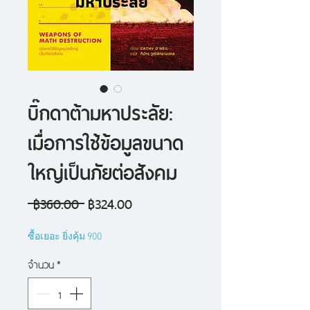
บิ๊กดาต้ามหาประลัย:
เมื่อการใช้ข้อมูลขนาด
ใหญ่เป็นภัยต่อสังคม
ราคา
ราคา
 ฿360.00 
฿324.00
ปกติ
ขาย
ซื้อเยอะ ยิ่งคุ้ม 900
ลด
จำนวน
*