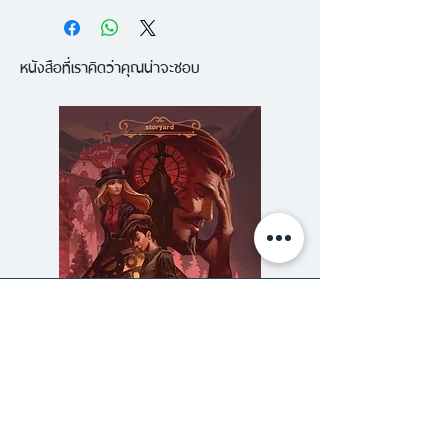
บทที่ 1 ชิ้นส่วนระเบิด: โมเดลการ
เริ่มเข้ามามีอิทธิพลต่อชีวิตมนุษย์ใน
คำนวณคืออะไร
ด้านต่างๆ มากขึ้นเรื่อยๆ ตั้งแต่การ
หนังสือที่เราคิดว่าคุณน่าจะชอบ
บทที่ 2 ภาวะช็อกหลังวิกฤติ:
คัดเลือกเข้าโรงเรียนไปถึงการ
บันทึกการเดินทางสู่ความตื่นรู้
คำนวณอัตราการจ่ายประกัน ซึ่ง
บทที่ 3 การแข่งขันสะสมอาวุธ:
ล้วนถูกตัดสินใจด้วยโมเดลทาง
เดินหน้าสู่วิทยาลัย
คณิตศาสตร์ทั้งสิ้น
บทที่ 4 เครื่องมือชวนเชื่อ:
โฆษณาออนไลน์
ดูเผินๆอัลกอริทึมหรือคณิตศาสตร์มี
บทที่ 5 พลเมืองผู้เสียหาย: ความ
ความเป็นกลางไร้อคติ แต่แท้จริงแล้ว
ยุติธรรมในยุคบิ๊กดาต้า
เรื่องนี้ก็เหมือนเรื่องอื่นๆ ในสังคม
บทที่ 6 คุณสมบัติไม่ถึงเกณฑ์:
ของเรา คือกลับแฝงไว้ด้วยอคติ
การหางานในยุคบิ๊กดาต้า
หลากด้านที่ฝังตัวอยู่ใน ‘โมเดล’ จน
บทที่ 7 สาดกระสุนแห่งหยาด
หลายครั้งเรามองไม่เห็นว่า บิ๊กดาต้า
ความลับของสารวัตร (สตีมฟีลด์
777 โรงแรมรวมนัก