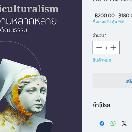
ราคา
 ฿200.00 
฿180.
ปกติ
ซื้อเยอะ ยิ่งคุ้ม 900
จำนวน
*
สินค้าหมด
แจ้
คำโปรย
รวมบทความว่าด้วยแน
สายสังคมศาสตร์-มน