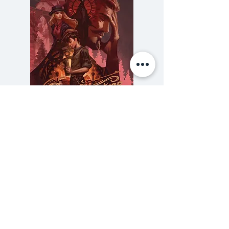
โดยเฉพาะเมื่อทั่วโลกกำลังปั่นป่วน
วุ่นวาย นวนิยายอบอุ่นใจเกี่ยวกับ
‘สปีชไรเตอร์’ คนหนึ่ง จะทำให้หัวใจ
คุณกลับมาอุ่นร้อน
เชื่อมั่นในพลังของความตั้งใจ และจุด
ประกายความหวังในการเปลี่ยนแปลง
สังคมให้ดียิ่งขึ้น
เรื่องราวเริ่มต้นเมื่อ “นิโนมิยะ โคโต
ความลับของสารวัตร (สตีมฟีลด์
777 โรงแรมรวมนัก
ฮะ” ไปงานแต่งงานของเพื่อนสนิท
เล่ม 3)
สมัยเด็กที่เธอแอบมีใจให้ด้วยความ
ราคา
฿275.00
เศร้าลึก ๆ และในงานนั้นเอง โคโตฮะ
ซื้อเยอะ ยิ่งคุ้ม 900
ได้ฟังสุนทรพจน์ที่ตราตรึงใจจน