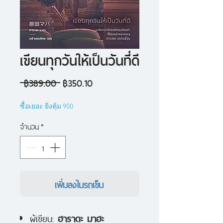
เขียนทุกวันให้เป็นวันที่ดี
ราคา
ราคา
 ฿389.00 
฿350.10
ปกติ
ขาย
ซื้อเยอะ ยิ่งคุ้ม 900
ลด
จำนวน
*
เพิ่มลงในรถเข็น
ผู้เขียน:
ฮาราดะ มาฮะ