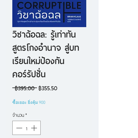
วิชาฉ้อฉล: รู้เท่าทัน
สูตรโกงอำนาจ สู่บท
เรียนใหม่ป้องกัน
คอร์รัปชั่น
ราคา
ราคา
 ฿395.00 
฿355.50
ปกติ
ขาย
ซื้อเยอะ ยิ่งคุ้ม 900
ลด
จำนวน
*