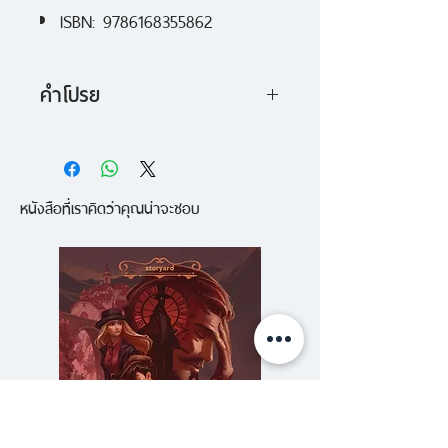
ISBN: 9786168355862
คำโปรย
อำนาจทำให้คนเลว หรือคนเลวถูก
ดึงดูดสู่อำนาจ?
หนังสือที่เราคิดว่าคุณน่าจะชอบ
ทรราชคือสันดานกำเนิดหรือสังคม
กำหนด?
นักการเมืองคอร์รัปชั่นขี้โกงเป็นทุน
เดิมหรือเป็นผลพวงจากระบบ?
ถ้าคุณได้ขึ้นสู่อำนาจ คุณจะ
ต้านทานสิ่งยั่วเย้าและยืนหยัดเป็น
'คนดี' ได้หรือไม่?