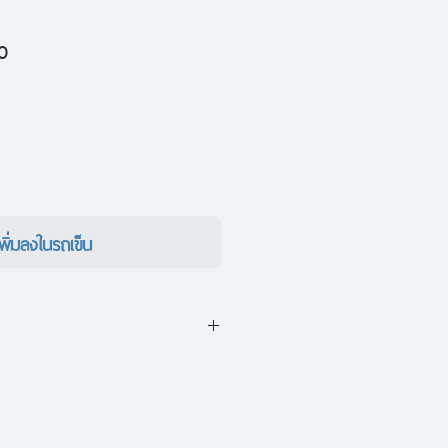
ราคา
0
ขาย
ลด
เพิ่มลงในรถเข็น
 ของสังคมและการทำงานยุคใหม่
จเนอเรชันที่พร่าเลือน เมื่ออายุขัย
ะจึงมีคนหลากหลายรุ่นใช้ชีวิตอยู่