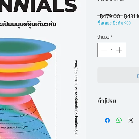
ราคา
 ฿479.00 
฿431.1
ปกติ
ซื้อเยอะ ยิ่งคุ้ม 900
จำนวน
*
คำโปรย
พบกับ Megatrends
>> สังคมที่เส้นแบ่งเ
ของมนุษย์เพิ่มขึ้นแล