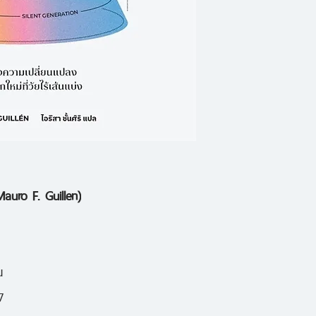
ร่วมกัน
เมาโร เอฟ. กิลเยน
สังคมอย่างกว้างขวา
ประชากรและเทคโนโลยี 
สมัย เช่นการแบ่งคนเ
เบบี้บูมเมอร์ เจนเอ
อื่นๆ เป็นการจำกัดเร
auro F. Guillen)
เคร่งครัดเกินไป และเป
ศักยภาพเต็มที่ของพ
แบ่งแยกตามอายุหรือ
น
“เพอเรนเนียล” หรือค
7
แนวคิดในการทำงานแ