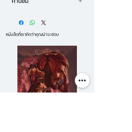
คำนิยม
ประเทศอังกฤษ ในยุคต้นของสมัยวิค
“สตาร์ดัสท์เป็นหนังสือที่มีเสน่ห์ใน
ทอเรีย ชีวิตในเมืองเล็กที่ชื่อว่า ‘วอ
ทุกๆ ความหมายของคำนี้ ทั้งยัง
ลล์’ นั้นดำเนินไปอย่างเรื่อยเปื่อย
หนังสือที่เราคิดว่าคุณน่าจะชอบ
สร้างความพึงใจให้อย่างล้ำลึก” —
หนุ่มน้อยนาม ทริสตรัน ธอร์น ได้
Time Out
มอบหัวใจให้กับ วิคทอเรีย ฟอเรส
“มันเป็นเรื่องเล่าแนวจินตนาการที่มี
เตอร์ ผู้แสนงาม แต่วิคทอเรียช่าง
กลิ่นอายของเวทย์มนต์ เป็นเรื่องราว
เย็นชาและห่างเหินพอๆ กับดวงดาว
รักๆ ใคร่ๆ อันเปี่ยมเสน่ห์ และเป็น
ซึ่งเธอและทริสตรันเห็นมันร่วงหล่น
ทั้งนิทานสอนใจเกี่ยวกับการไขว่คว้า
จากฟากฟ้าในคืนหนึ่ง และเพื่อให้วิค
ซึ่ง ‘สิ่งที่หัวใจปรารถนา’” —
ทอเรียรับรักและยอมแต่งงานด้วย
Publisher Weekly
ทริสตรันจึงให้คำมั่นสัญญาว่าจะไป
“นี่คือเทพนิยายเกี่ยวกับหนุ่มน้อยคน
เก็บดางดวงนั้นมาให้แด่เธอผู้เป็นที่รัก
หนึ่งซึ่งตามล่าในสิ่งที่หัวใจของเขา