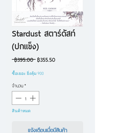
Stardust สตาร์ดัสท์
(ปกแข็ง)
ราคา
ราคา
 ฿395.00 
฿355.50
ปกติ
ขาย
ซื้อเยอะ ยิ่งคุ้ม 900
ลด
จำนวน
*
สินค้าหมด
แจ้งเตือนเมื่อมีสินค้า