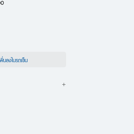
ราคา
00
ขาย
ลด
เพิ่มลงในรถเข็น
คือหญิงสูงศักดิ์ในตระกูลขุนนาง
าติกำเนิดสูงส่งแต่กลับต้องเป็นใบ้
ว์วัย และความพิการนี้ยังเป็น
งสมรสกับ “ท่านลุงผู้เป็นสามี”