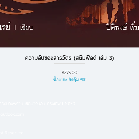
ความลับของสารวัตร (สตีมฟีลด์ เล่ม 3)
ดูข้อมูลด่วน
ราคา
฿275.00
ซื้อเยอะ ยิ่งคุ้ม 900
คลองบางพราน เขตบางบอน กรุงเทพฯ 10150
outlook.com
ht Reserved.