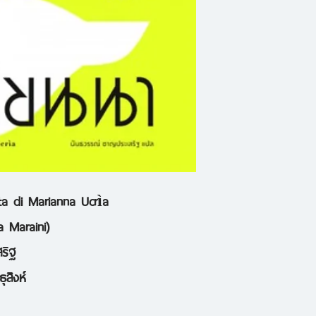
เพื่อคงสถานะของสต
ความมั่นคงของวงศ์
มาเรียนนาเชื่อมโย
สื่อสารผ่านการเขีย
ประวัติศาสตร์ วรร
ที่ทำให้ตัวตนของเธ
รู้ของคนอื่น เธอคือ
ta di Marianna Ucrìa
เขียนหญิงร่วมสมัยช
a Maraini)
ภาษาแสนนุ่มนวล อ่
ริฐ
ธุสิงห์