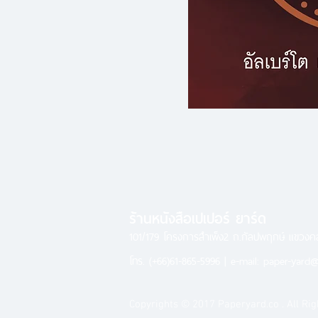
ร้านหนังสือเปเปอร์ ยาร์ด
101/179 โครงการสำเพ็ง2 ถ.กัลปพฤกษ์ แขวง
โทร.
(+66)61-865-5996 |
e-mail:
paper-yard@
Copyrights © 2017 Paperyard.co . All Rig