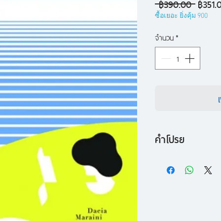
ราคา
 ฿390.00 
฿351.
ปกติ
ซื้อเยอะ ยิ่งคุ้ม 900
จำนวน
*
คำโปรย
มาเรียนนา อูเครีย 
แห่งเกาะซิซิลี เธอมีช
และหูหนวกตั้งแต่เยา
ชนวนเหตุทำให้เธอต้อ