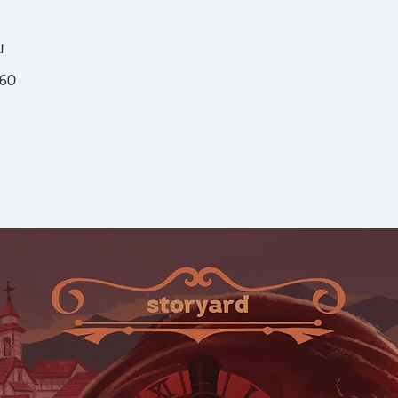
น
560