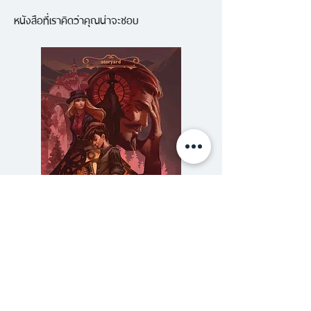
ในการสำรวจชีวิตสมัยใหม่ บอก
หนังสือที่เราคิดว่าคุณน่าจะชอบ
เงื่อนไข ข้อจำกัด กระบวนการปรับ
ตัว เพื่อรับมือกับการผจญภัยใน
ช่วงชีวิต 100 ปี นี่คือหนังสือสำคัญ
ของทศวรรษนี้
และเป็นจุดเริ่มต้นที่ทำให้เราต้องย้อน
กลับมาคิดถึงการเดินทางภายใน เมื่อ
เราพบว่า แผนที่นั้นมิได้นำเราไป
ไกล หากว่านำเรากลับมาที่เดิม และ
นั่นจะเป็นการเริ่มต้นเดินทางของเรา
อีกครั้ง
ความลับของสารวัตร (สตีมฟีลด์
777 โรงแรมรวมนัก
เล่ม 3)