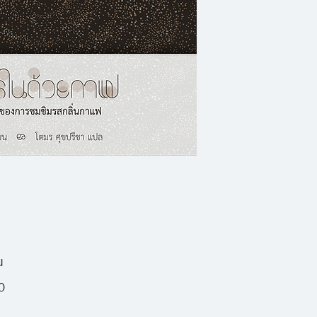
การรังสรรค์กาแฟด้
ชัดเจนว่ากรรมวิธี
เมล็ด การคั่ว กา
แต่ละวิธีมากที่สุด 
ยุโรปยุคเรอเนซองส์ 
ทำให้สมองตื่นตัว เปิ
ความคิดสร้างสรรค์
กรอบใหม่ จนอาจกล่าว
ก่อให้เกิดยุคเรอเนซอ
น
0