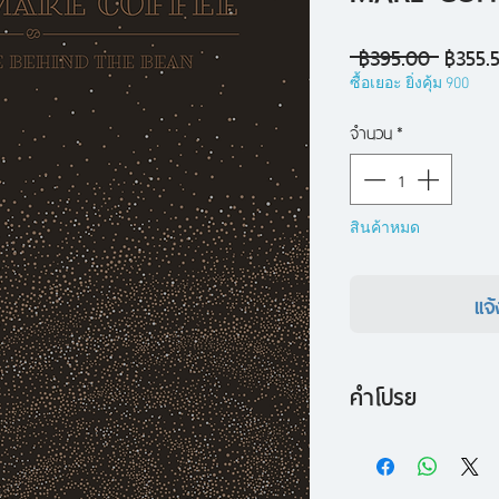
ราคา
 ฿395.00 
฿355.
ปกติ
ซื้อเยอะ ยิ่งคุ้ม 900
จำนวน
*
สินค้าหมด
แจ้
คำโปรย
HOW TO MAKE COF
อธิบายหลักการทางวิ