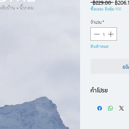
ราคา
 ฿229.00 
฿206.
ปกติ
ซื้อเยอะ ยิ่งคุ้ม 900
จำนวน
*
สินค้าหมด
แจ้
คำโปรย
รวมข้อความคัดสรรที
จริง" คัดมาแบบเน้
รูปภาพตระการตา พ