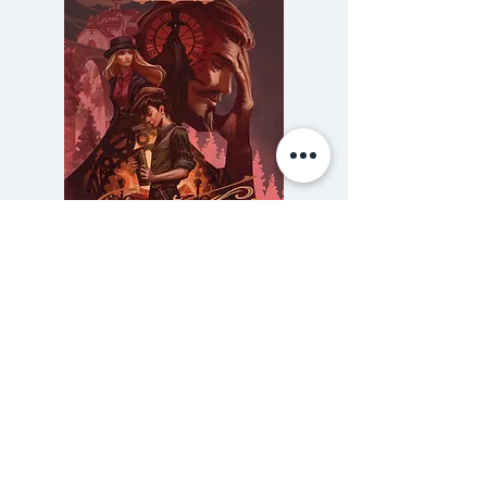
รักโลกและชีวิตมากยิ่งขึ้น
หนังสือเล่มนี้เหมาะกับนักเดินทางใน
โลกกว้างและนักเดินทางภายในจิตใจ
ตนเอง ระหว่างไต่เขาหิมาลัย คุณจะ
ได้ไตร่ตรองหัวใจตัวเองไปพร้อมกัน
ค่อยๆ เดินดุ่มไปด้วยกันท่ามกลาง
ทิวทัศน์ที่งดงามเพื่อสำรวจความ
จริงของโลกและชีวิตความหนา 656
หน้าคือความเพลิดเพลินที่หลายคนใช้
ความลับของสารวัตร (สตีมฟีลด์
777 โรงแรมรวมนัก
เวลาอ่านเพียงวันเดียวจบ!
เล่ม 3)
ราคา
฿275.00
บันทึกการเดินทางเล่มล่าสุด มุ่งหน้า
ซื้อเยอะ ยิ่งคุ้ม 900
สู่ EBC (Everest Based Camp)