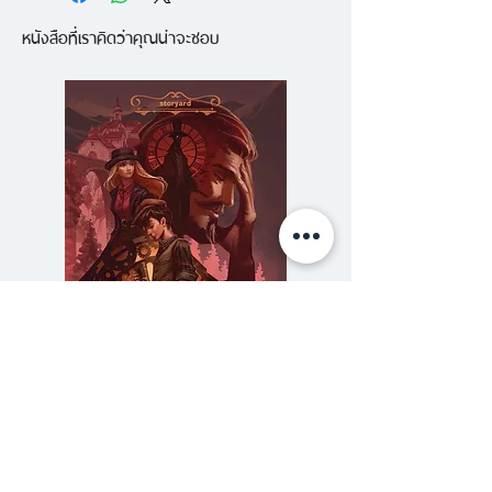
ยี่สิบปีก่อน ลูเชียน โวดรีย์ ไม่เคยนึก
หนังสือที่เราคิดว่าคุณน่าจะชอบ
ฝันว่าจะต้องกลับมาอังกฤษอีกครั้ง
การตายอย่างมีเงื่อนงำของพ่อและพี่
ชายทำให้เขาต้องกลับมารับสืบทอด
ตำแหน่งลอร์ดเครน บรรดาศักดิ์ที่มา
พร้อมกับคำสาปชั่วร้ายที่ทำให้เขา
คลุ้มคลั่งจนเกือบปลิดชีวิตตัวเอง จน
ต้องขอความช่วยเหลือจาก สตีเวน
เดย์ ผู้วิเศษผู้มีความหลังขมขื่นกับ
ตระกูลโวดรีย์ แม้จะคับแค้นใจสตีเวน
ก็ต้องทำหน้าที่ของตนเอง เพราะ
ทำใจโยนภาระให้ผู้วิเศษคนอื่นไม่ได้
ความลับของสารวัตร (สตีมฟีลด์
777 โรงแรมรวมนัก
อีกทั้งลอร์ดเครนนั้นมีใบหน้างดงาม