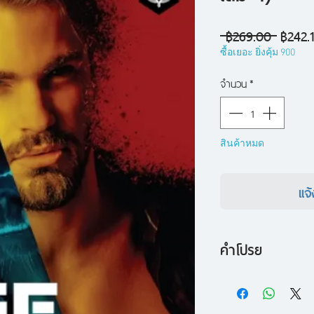
ราคา
 ฿269.00 
฿242.
ปกติ
ซื้อเยอะ ยิ่งคุ้ม 900
จำนวน
*
สินค้าหมด
แจ้
คำโปรย
หลังจากที่การโจมตี
รดี้ หัวหน้าทีมของเธ