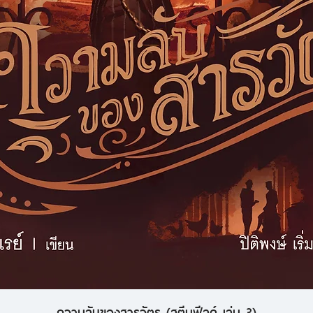
ความลับของสารวัตร (สตีมฟีลด์ เล่ม 3)
ดูข้อมูลด่วน