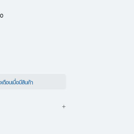
ราคา
10
ขาย
ลด
งเตือนเมื่อมีสินค้า
ของกลุ่มแนวร่วมทำให้ สโลน โบ
ิดส์ได้รับบาดเจ็บสาหัส เจ้าหน้าที่