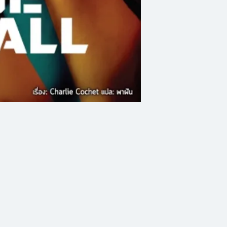
เด็กซ์เตอร์ เจ. เดลี
ต้องชดใช้ในสิ่งที่ม
เนื่องจากทีมเดสทรั
กลุ่มแนวร่วมไปเสีย
ของเซบาสเตียน ฮ็อบส
ออกสืบด้วยตนเองเพื
แลกด้วยอะไรก็ตาม แ
ระยะยาวและเต็มไปด้
ต้องการคือการที่คู่ห
แกนเพียงลำพัง ทั้งย
เฝ้ามองเด็กซ์ก้าวสู่
ที่จะบอกได้ว่าเดิมพ