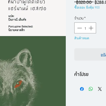
ราคา
 ฿320.00 
฿288.
ปกติ
ซื้อเยอะ ยิ่งคุ้ม 900
จำนวน
*
สินค้าหมด
แจ้
คำโปรย
'หมาป่าผู้โดดเดี่ยว'
เ
สองดวงที่อยู่ในร่างเ
ตน ชีวิต สังคม วั