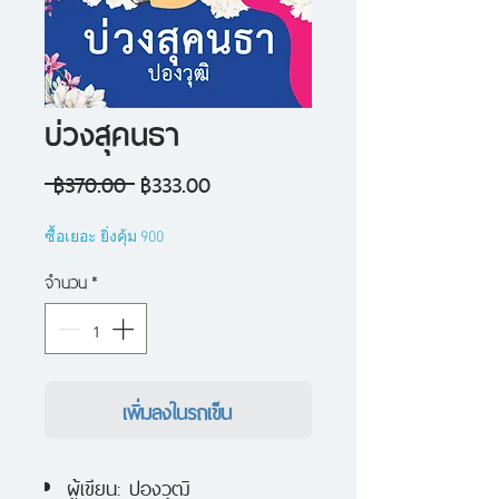
บ่วงสุคนธา
ราคา
ราคา
 ฿370.00 
฿333.00
ปกติ
ขาย
ซื้อเยอะ ยิ่งคุ้ม 900
ลด
จำนวน
*
เพิ่มลงในรถเข็น
ผู้เขียน: ปองวุฒิ