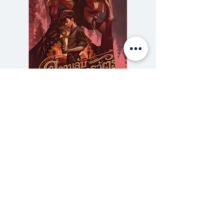
‘พิเศษ’ บางอย่างให้กับเธอ และมัน
ช่วยให้อาสาวตีรอดจากความตายมา
แล้วหลายครั้งหลายหน
มีเพียงเขา...ไววัสวัต...ชายหนุ่มลึกลับ
ที่เต็มไปด้วยรัศมีอันแรงกล้าเพียงคน
เดียว ที่ทำให้อาสาวตีได้กลิ่นอีกครั้ง
เป็นกลิ่นหอมหวาน เกินกว่าเครื่อง
ความลับของสารวัตร (สตีมฟีลด์
777 โรงแรมรวมนัก
หอมใดๆ ในโลกใบนี้
เล่ม 3)
แต่อาสาวตีจะชื่นชมมันได้อย่างไร
ราคา
฿275.00
เพราะกลิ่นหอมนั้น หาใช่กลิ่น
ซื้อเยอะ ยิ่งคุ้ม 900
ธรรมดาไม่...
หากมันเป็นกลิ่นหอมของ ‘ความ