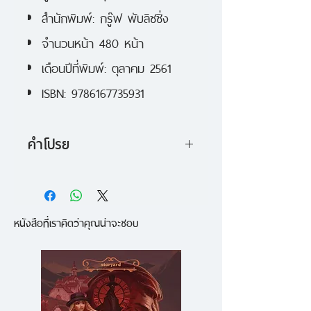
สำนักพิมพ์: กรู๊ฟ พับลิชชิ่ง
จำนวนหน้า 480 หน้า
เดือนปีที่พิมพ์: ตุลาคม 2561
ISBN: 9786167735931
คำโปรย
อุบัติเหตุในวัยเยาว์ ทำให้อาสาวตีไม่
สามารถรับกลิ่นใดๆ ได้อีก
หนังสือที่เราคิดว่าคุณน่าจะชอบ
การไม่ได้กลิ่นทั้งปวง ไม่ต่างอันใด
กับคำสาป ที่ทำให้ความรื่นรมย์ของ
ชีวิตต้องขาดหายไป
หากอุบัติเหตุครั้งนั้น กลับมอบความ