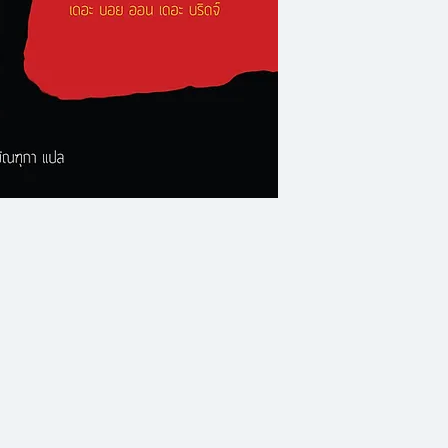
กลุ่มหนึ่งได้รับมอ
ชะตากรรมของมนุษย
และเก็บตัวอย่างในด
เชื้อ ‘ตัวหิว’ แซมร
ลูก เธอเชื่อว่าควา
ของมนุษยชาติ ...หา
กรีฟส์เป็นออทิสติก เ
และไม่มีใครในทีมเชื่