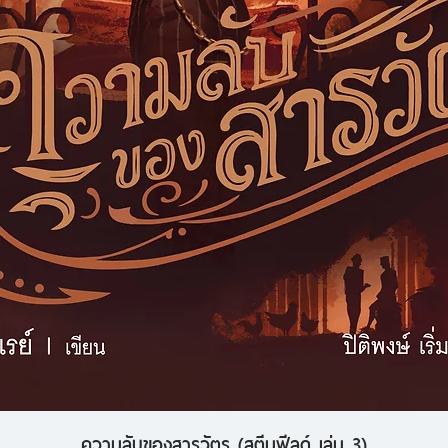
ความลับของสารวัตร (สตีมฟีลด์ เล่ม 3)
ดูข้อมูลด่วน