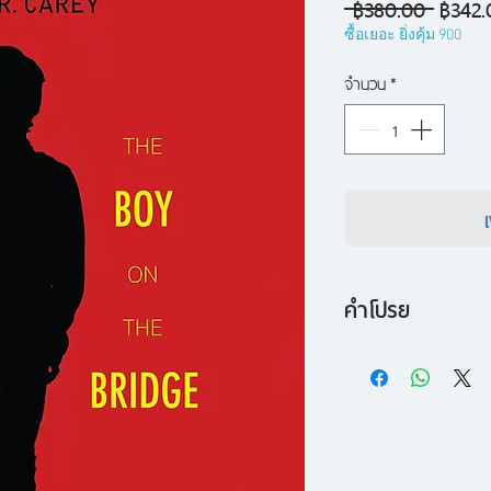
ราคา
 ฿380.00 
฿342.
ปกติ
ซื้อเยอะ ยิ่งคุ้ม 900
จำนวน
*
คำโปรย
The Boy on the B
The Girl with all t
เมื่อโลกถูกปกครองด้