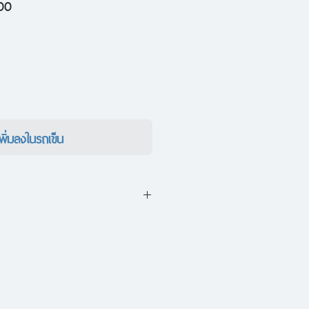
ราคา
00
ขาย
ลด
เพิ่มลงในรถเข็น
ridge เป็นนิยายภาคปฐมบทของ
he Gifts
วย ‘ตัวหิว’ หรือซอมบี้ ทีมวิจัย