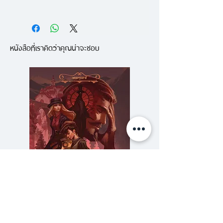
ศศิ สเก็ตซ์บุ๊ค เจแปน ไดอารี่ 3
ฮอกไกโด หนังสือภาพสเก็ตซ์ลายเส้น
หนังสือที่เราคิดว่าคุณน่าจะชอบ
และสีน้ำ เขียนด้วยลายมือ บันทึก
ท่องเที่ยว พาเที่ยวจังหวัดฮอกไกโด
ในช่วงหิมะตก หนาวๆ ขาวๆ ร้าน
เครื่องเขียนมี่ขาดไม่ได้ตามสไตล์ศศิ
สวนสัตว์สุดน่ารัก และอาหารจานเด็ด
บรรยากาศภาพแบบหนาวหนาว