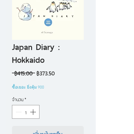
Japan Diary :
Hokkaido
ราคา
ราคา
 ฿415.00 
฿373.50
ปกติ
ขาย
ซื้อเยอะ ยิ่งคุ้ม 900
ลด
จำนวน
*
เพิ่มลงในรถเข็น