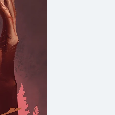
มริกันจำนวนมากเพิ่งตระหนักถึง
าติตน มันเป็นหนังสือที่ทำให้โลก
ไปอย่างสิ้นเชิง ขณะเดียวกัน ฉาก
ี่วูนเด็ดนี ก็กลายเป็นตำนานที่ถูก
กซึมอยู่ในเรื่องเล่าของชาว
จจุบัน
์ของ ฝังหัวใจข้าไว้ที่วูนเด็ดนี
t Wounded Knee) จึงถือเป็น
ที่ว่าด้วยเรื่องราวชนเผ่าอินเดียน
งราวทำนองนี้ตามออกมาในภายหลัง
เป็นหนังสือที่ว่าด้วยปรัชญาอิน