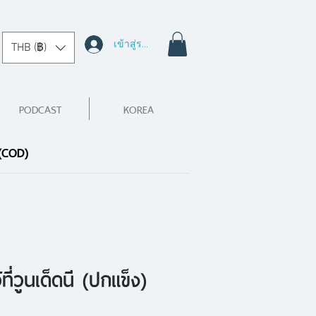
เข้าสู่ระบบ
THB (฿)
PODCAST
KOREA
 (COD)
้ที่วูนเด็ดนี (ปกแข็ง)