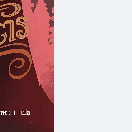
ีชีวิตที่แนบแน่นกับธรรมชาติ รวม
วอินเดียนที่เรียบง่าย แต่งดงาม
วี
ล้วใน ฝังหัวใจข้าไว้ที่วูนเด็ดนี ทั้ง