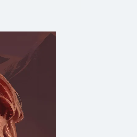
ละใช้หลักฐานทางประวัติศาสตร์
้าม กล่าวคือ เรื่องราวทั้งหมด
อน คดโกงชนพื้นเมืองชาวอินเดียน
พื่อครอบครองผืนแผ่นดิน แร่ธาตุ
อนจะนำมาสู่โศกนาฏกรรมการสังหาร
ใหญ่ที่ตำบลวูนเด็ดนี ไม่ต่างอะไร
รมาณูเพื่อทำลายล้างอารยธรรมอัน
ยน
นังสือเล่มนี้เผยแพร่ในสังคม
จึงตกอยู่ในฐานะผู้แฉเรื่องราวอัน
(national disgrace) คนแรกๆ ใน