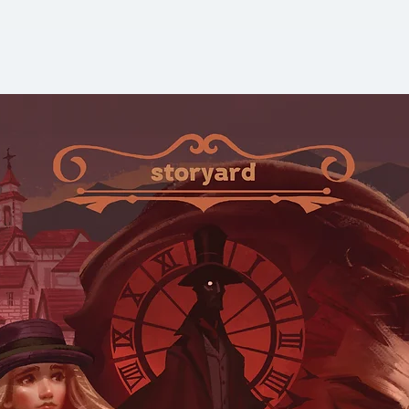
วน์ เลือกที่จะเล่าแ
อธิบายในทางตรงกันข
คือการรุกราน ไล่ต้
แห่งอเมริกาเหนือ เ
ป่าไม้ ฝูงสัตว์ ก่
หมู่ชาวอินเดียนครั้ง
กับการทิ้งระเบิดป
เก่าแก่ของชาวอินเดี
ดังนั้นแล้ว ทันทีที่ห
อเมริกัน ดี บราวน์ 
เป็นอัปยศของชาติ 