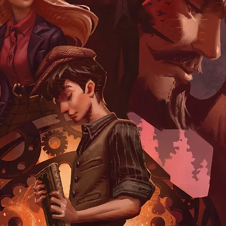
ประวัติศาสตร์ คนอเ
ภูมิหลังพฤติกรรมชนช
ทัศน์หลายคนเปลี่ยน
เหตุการณ์สังหารหมู่ท
บอกเล่า อ้างอิง แทร
อเมริกันจวบจนถึงปั
ฐานะทางประวัติศาสตร
(Bury My Heart a
‘ต้นแบบ’ ของหนังสือ
ซึ่งมีผู้ผลิตเรื่อ
จำนวนไม่น้อย ไม่ว่า