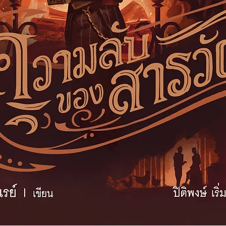
เดียน แนวคิดและวิถ
ถึงถ้อยคำภาษาของชา
และทรงพลังราวบทก
ทั้งหมดนี้ ล้วนมีอยู่แ
สิ้น