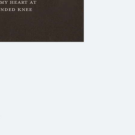
Wounded Knee เป็น
เขียนอเมริกันชื่อ ดี
สหรัฐอเมริกาเมื่อปี 
อันดับ National Be
เนื้อหาส่วนใหญ่ในหนั
การสร้างชาติอเมริก
ช่วงเวลาที่เรียกกันว
ไร มักถูกบอกเล่า
บุกเบิก นักร่อนทอ
มือปืน พ่อค้าขนสั
ง
พื้นเมืองอินเดียนเป็
หรือมีพฤติกรรมไม่ต