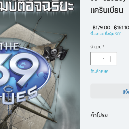
แคริบเบียน
ราคา
 ฿179.00 
฿161.1
ปกติ
ซื้อเยอะ ยิ่งคุ้ม 900
จำนวน
*
สินค้าหมด
แจ้
คำโปรย
เงามืดของชายชุดดำ