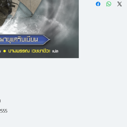
มี่และแดน คาฮิลล์'
ล่าขุมทรัพย์จาก 39
หนีไปให้เร็วที่สุด เง
ความจริงไม่พ้น พ่
ดริกัล สายตระกูลที่
ตระกูลที่ต้องการกำจ
สิ่งใด ก็ไม่อาจหยุด
น
2555