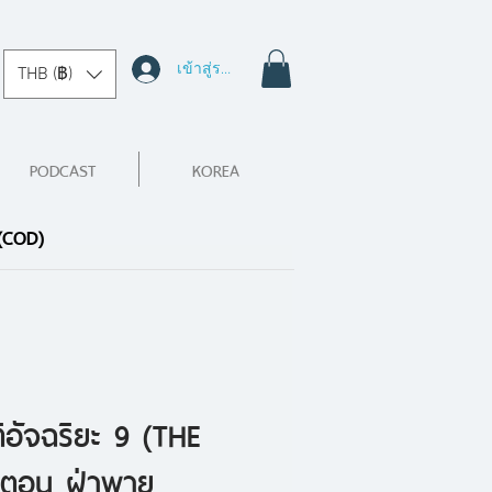
เข้าสู่ระบบ
THB (฿)
PODCAST
KOREA
 (COD)
ิอัจฉริยะ 9 (THE
ตอน ฝ่าพายุ