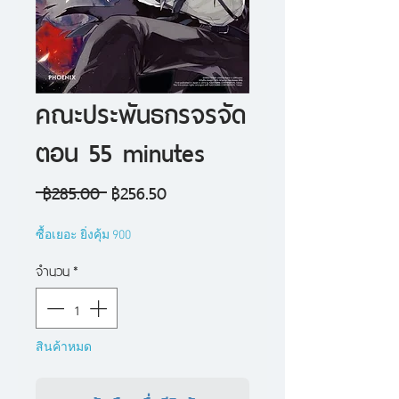
คณะประพันธกรจรจัด
ตอน 55 minutes
ราคา
ราคา
 ฿285.00 
฿256.50
ปกติ
ขาย
ซื้อเยอะ ยิ่งคุ้ม 900
ลด
จำนวน
*
สินค้าหมด