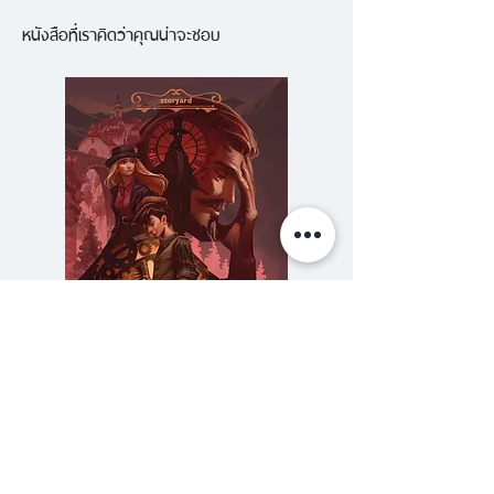
แก๊งหัวขโมย กลุ่มสำนักงานนักสืบก็
หนังสือที่เราคิดว่าคุณน่าจะชอบ
เดินทางไปเยือน ‘เกาะเดินสมุทร’
สถานที่ซึ่งได้รับการขนานนามว่าเป็น
เกาะพิศวงแห่งชายฝั่งโยโกฮามา แต่
เมื่อไปถึงพวกเขากลับพบเหล่าผู้
ก่อการร้ายตัวฉกาจเตรียมเดินเครื่อง
อาวุธร้ายแรงเหนือธรรมชาติแบบที่
ไม่เคยมีมาก่อน และในนาทีวิกฤติ ผู้
มีพลังพิเศษนามว่า เอช.จี.เวลส์ ก็
ปรากฏตัวต่อหน้าอัตสึชิ หล่อนเป็น
ศัตรูหรือมิตรกันแน่? เวลาซึ่งมีอยู่
จำกัดกระชั้นเข้ามาทุกที…ขณะ
ความลับของสารวัตร (สตีมฟีลด์
777 โรงแรมรวมนัก
เดียวกันคมมีดของผู้ชักใยอยู่เบื้อง
เล่ม 3)