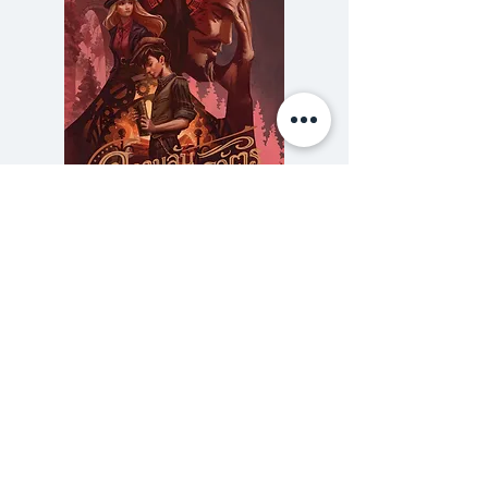
ว่า
"มีความราบรื่นในการดำเนินเรื่อง
ความรัดกุมจำกัดจำเขี่ยของการใช้
ภาษาที่ให้ความหมายกว้างและไกล
ความไพเราะและนุ่มนวลอันแฝงอยู่ใน
ความหมายนั้นๆ ตลอดจนความเด่น
ชัดในลักษณะนิสัยของตัวละครที่เขา
ความลับของสารวัตร (สตีมฟีลด์
777 โรงแรมรวมนัก
ได้วาดขึ้น อ.อุดากร เป็นคนหนึ่งใน
เล่ม 3)
จำนวนนักเขียนเรื่องสั้นน้อยคนที่
ราคา
฿275.00
เขียนตามที่หัวใจของเขาเรียกร้อง
ซื้อเยอะ ยิ่งคุ้ม 900
ต้องการ ไม่ใช่อย่างที่ผู้อ่านต้องการ
อ่าน"