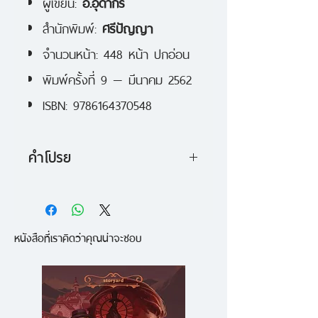
ผู้เขียน:
อ.อุดากร
สำนักพิมพ์:
ศรีปัญญา
จำนวนหน้า: 448 หน้า ปกอ่อน
พิมพ์ครั้งที่ 9 — มีนาคม 2562
ISBN: 9786164370548
คำโปรย
รวมงานเขียนทั้งชีวิตของนักเขียน
หนุ่มอัจฉริยะของวงวรรณกรรมไทย
หนังสือที่เราคิดว่าคุณน่าจะชอบ
อ.อุดากร
น้อย อินทนนท์
เคยเขียนถึงเขาเอาไว้