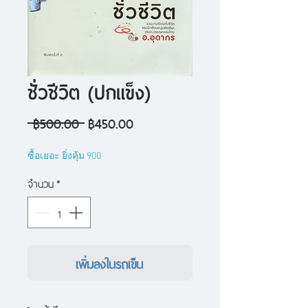
ชั่วชีวิต (ปกแข็ง)
ราคา
ราคา
 ฿500.00 
฿450.00
ปกติ
ขาย
ซื้อเยอะ ยิ่งคุ้ม 900
ลด
จำนวน
*
เพิ่มลงในรถเข็น