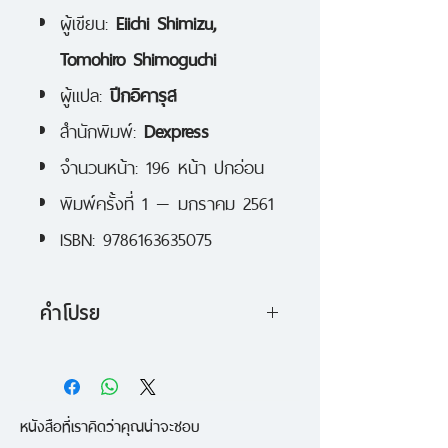
ผู้เขียน:
Eiichi Shimizu,
Tomohiro Shimoguchi
ผู้แปล:
ปีกอิคารุส
สำนักพิมพ์:
Dexpress
จำนวนหน้า: 196 หน้า ปกอ่อน
พิมพ์ครั้งที่ 1 — มกราคม 2561
ISBN: 9786163635075
คำโปรย
ชินจิโร่ โมโรโบชิ แจ๊ค ทาโร่ —ตาม
ด้วยฮายาตะ เหล่านักรบแห่งแสงเริ่ม
หนังสือที่เราคิดว่าคุณน่าจะชอบ
เปิดฉากตอบโต้ เพื่อขัดขวางการ