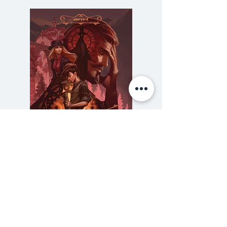
รุกรานโลกของ “ดาวทมิฬ”
ตัวตนของเรย์ น้องชายของโมโรโบชิ
ที่พลัดพรากจากกัน ความปลอดภัย
ของเรนะที่ติดอยู่ในบ่วงการต่อสู้
รวมไปถึงความจริงของ “ดาว
ทมิฬ”…คำตอบทั้งหมด อยู่ที่ปลาย
ทางของการต่อสู้—
ความลับของสารวัตร (สตีมฟีลด์
777 โรงแรมรวมนัก
เล่ม 3)
ราคา
฿275.00