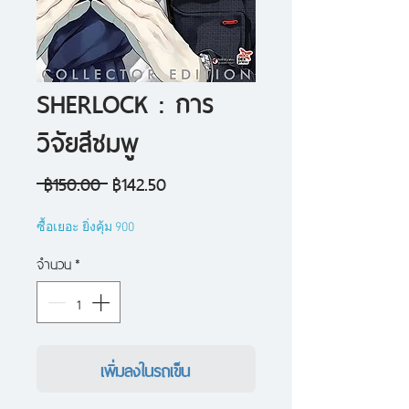
SHERLOCK : การ
วิจัยสีชมพู
ราคา
ราคา
 ฿150.00 
฿142.50
ปกติ
ขาย
ซื้อเยอะ ยิ่งคุ้ม 900
ลด
จำนวน
*
เพิ่มลงในรถเข็น