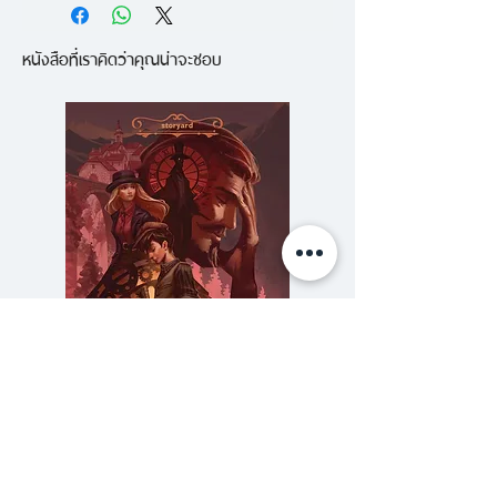
กับรูมเมทของเขา ชายคนนั้นมองแค่
หนังสือที่เราคิดว่าคุณน่าจะชอบ
แวบเดียวก็มองออกว่า ‘วัตสันเป็น
หมอทหารที่เพิ่งกลับจาก
ตะวันออกกลาง มีญาติที่ชอบเมา
อาละวาด และกำลังเข้ารับการให้คำ
ปรึกษาอยู่’ ชื่อของรูมเมทคนนั้นคือ
‘เชอร์ล็อค โฮล์มส’ โฮมส์ผู้ฟื้นคืนชีพ
ขึ้นในลอนดอนยุคปัจจุบัน! ใช้สมาร์ท
โฟน ประยุกต์ใช้วิทยาศาสตร์สมัย
ใหม่ ไล่ต้อนคนร้าย
ความลับของสารวัตร (สตีมฟีลด์
777 โรงแรมรวมนัก