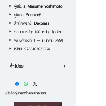
ผู้เขียน:
Masume Yoshimoto
ผู้แปล:
Sunnicof
สำนักพิมพ์:
Dexpress
จำนวนหน้า: 166 หน้า ปกอ่อน
พิมพ์ครั้งที่ 1 — มีนาคม 2559
ISBN: 9786163631664
คำโปรย
โยชิโอะที่ทำงานอยู่ศูนย์ดูแลหมู่บ้านได้
รับคำสั่งพิเศษมา นั่นคือการฟื้นฟู
หนังสือที่เราคิดว่าคุณน่าจะชอบ
สภาพหมู่บ้านคุมาเดะ! จะให้หาทาง
ทำอะไรกับหมู่บ้านคุมาเดะที่มีของขึ้น