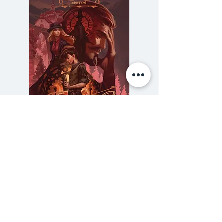
ชื่อเพียงไม่กี่อย่าง แถมยังไปดึงมาจิ
และฮิบิกิเข้ามายุ่งด้วย ว่าแล้วโปร
เจ็คท์สำคัญก็เริ่มต้นขึ้น!?
ความลับของสารวัตร (สตีมฟีลด์
777 โรงแรมรวมนัก
เล่ม 3)
ราคา
฿275.00
ซื้อเยอะ ยิ่งคุ้ม 900