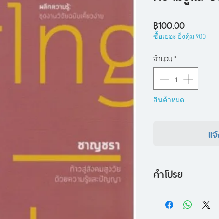
ราคา
฿100.00
ซื้อเยอะ ยิ่งคุ้ม 900
จำนวน
*
สินค้าหมด
แจ้
คำโปรย
พบกับงานวิจัยคัดส
เศรษฐกิจของการเปล