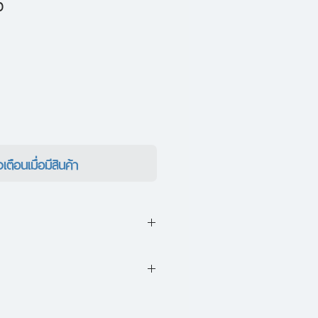
ราคา
0
ขาย
ลด
งเตือนเมื่อมีสินค้า
จากความบังเอิญแต่มีที่มาที่ไป
้มาจากความฟลุกแต่ซุกซ่อนไว้ด้วย
มีปากตัวนี้เซย์เฮลโลไปทั่วโลกได้