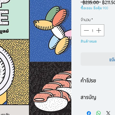
ราคา
 ฿235.00 
฿211.5
ปกติ
ซื้อเยอะ ยิ่งคุ้ม 900
จำนวน
*
สินค้าหมด
แจ้
คำโปรย
ทุกความป๊อปไม่ได้มา
สารบัญ
ทุกเทรนด์ฮิตก็ไม่ได
- Hello Kitty แมวไม่
วิธีคิด