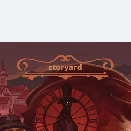
- เกมโอเวอร์? ทำไม
ฯลฯ