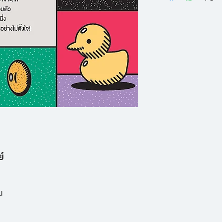
อย่างไร
ทว่าการจะมองเห็นสิ่ง
- ความลับของลูกก
มองด้วยสายตาที่ไม่
- EDM ดนตรีแห่งยุคด
มาลองเริ่มมองผ่าน
อย่างเดียว
เจาะลึกถอดรหัสวั
- ทำไมอาหารญี่ปุ่นจ
จากมุมมองของผู้ชาย
- Sharing Economy ธ
กวาดสีหวานอย่างไม่ต
- Human of New Yo
ตัวเอง
- เกย์กำลังจะครอง
์
- BuzzFeed สำนักข่า
มากที่สุดในโลก
น
- อิโมติคอน + สติ
ใหม่แห่งยุคดิจิตัล